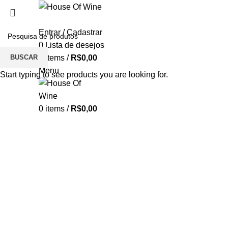
Entrar / Cadastrar
0
Lista de desejos
BUSCAR
0
items
/
R$
0,00
Menu
Start typing to see products you are looking for.
0
items
/
R$
0,00