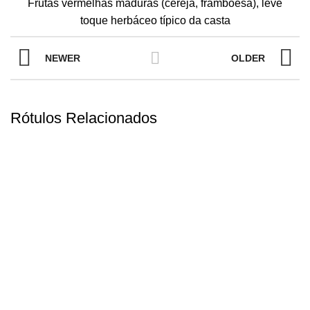
Frutas vermelhas maduras (cereja, framboesa), leve
toque herbáceo típico da casta
NEWER
OLDER
Rótulos Relacionados
DIONÍSIO
BARON ROCHEAU BORDEAUX
DIONÍSIO
BERTOLI CHIANTI DOCG