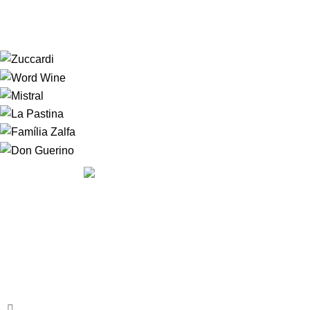
LUIZ ARGENTA CLASSICO CORTE
A
HOUSE OF WINE
nasceu da vontade de fazer com que
nossos clientes se sentissem, literalmente em casa. Nossos
clientes podem sempre contar com um serviço diferenciado
em uma atmosfera convidativa, onde a escolha do rótulo
será um mero passa tempo.
Av. Armando Lombardi, 350 - Barra, RJ