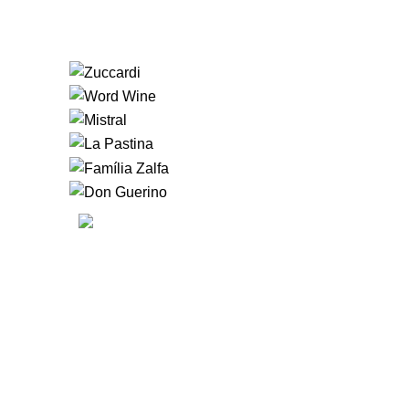
CONHEÇA A HOUSE
Quem somos
A
HOUSE OF WINE
nasceu
da vontade de fazer com que
Faq
nossos clientes se
sentissem, literalmente em
casa. Nossos clientes podem
sempre contar com um
serviço diferenciado em uma