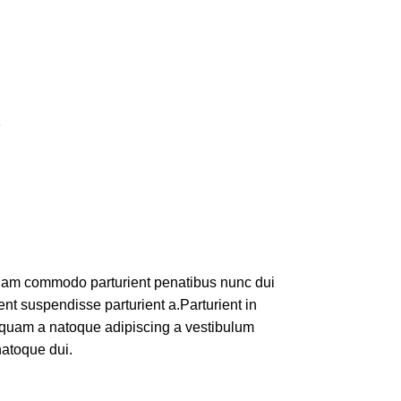
s
iam commodo parturient penatibus nunc dui
ent suspendisse parturient a.Parturient in
s quam a natoque adipiscing a vestibulum
natoque dui.