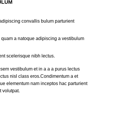
ULUM
dipiscing convallis bulum parturient
us quam a natoque adipiscing a vestibulum
ent scelerisque nibh lectus.
em vestibulum et in a a a purus lectus
lectus nisl class eros.Condimentum a et
ique elementum nam inceptos hac parturient
 volutpat.