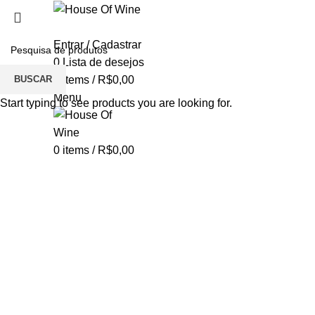
Entrar / Cadastrar
0
Lista de desejos
BUSCAR
0
items
/
R$
0,00
Menu
Start typing to see products you are looking for.
0
items
/
R$
0,00
-5%
Click to enlarge