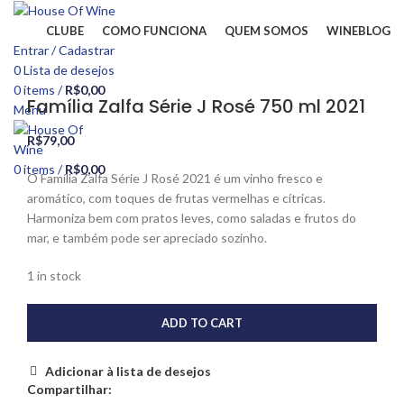
CLUBE
COMO FUNCIONA
QUEM SOMOS
WINEBLOG
Entrar / Cadastrar
0
Lista de desejos
Click to enlarge
0
items
/
R$
0,00
Família Zalfa Série J Rosé 750 ml 2021
Menu
R$
79,00
0
items
/
R$
0,00
O Família Zalfa Série J Rosé 2021 é um vinho fresco e
aromático, com toques de frutas vermelhas e cítricas.
Harmoniza bem com pratos leves, como saladas e frutos do
mar, e também pode ser apreciado sozinho.
1 in stock
ADD TO CART
Adicionar à lista de desejos
Compartilhar: