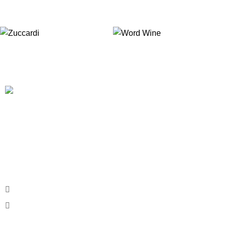
A
HOUSE OF WINE
nasceu da vontade de fazer com que
nossos clientes se sentissem, literalmente em casa. Nossos
clientes podem sempre contar com um serviço diferenciado
em uma atmosfera convidativa, onde a escolha do rótulo
será um mero passa tempo.
Av. Armando Lombardi, 350 - Barra, RJ
Phone:
(21) 97665.5176