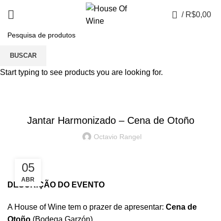
0
/
R$
0,00
Wineblog
BUSCAR
Start typing to see products you are looking for.
EVENTOS
Jantar Harmonizado – Cena de Otoño
Octavio Rangel
05
ABR
DESCRIÇÃO DO EVENTO
A House of Wine tem o prazer de apresentar:
Cena de
Otoño
(Bodega Garzón)