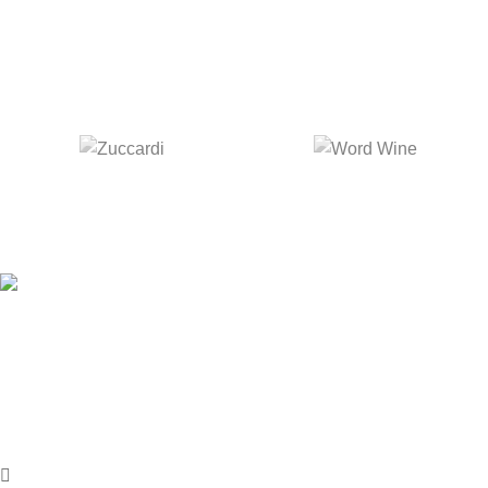
BARON ROCHEAU BORDEAUX
DIONÍSIO
A
HOUSE OF WINE
nasceu da vontade de fazer com que
nossos clientes se sentissem, literalmente em casa. Nossos
clientes podem sempre contar com um serviço diferenciado em
uma atmosfera convidativa, onde a escolha do rótulo será um
mero passa tempo.
Av. Armando Lombardi, 350 - Barra, RJ