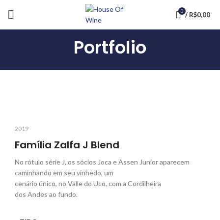
0
/
R$
0,00
Portfolio
2019
Família Zalfa J Blend
No rótulo série J, os sócios Joca e Assen Junior aparecem
caminhando em seu vinhedo, um
cenário único, no Valle do Uco, com a Cordilheira
dos Andes ao fundo.