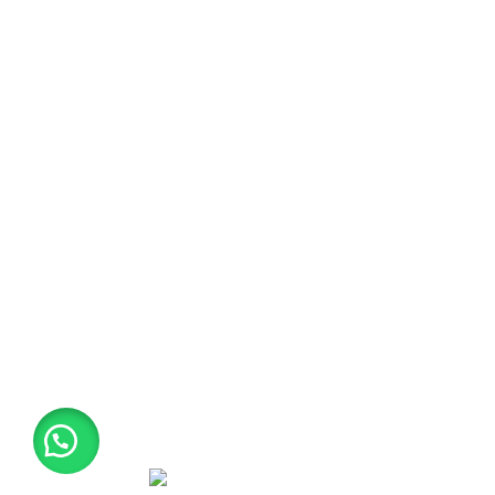
Política de Troca e Devolução
Política de Privacidade
APOIAMOS ESSAS INICIATIVAS
Useful links
Privacy Policy
Returns
Terms & Conditions
Contact Us
Latest News
Our Sitemap
2021
House of Wine