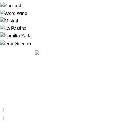
A
HOUSE OF WINE
nasceu da vontade de fazer com que
nossos clientes se sentissem, literalmente em casa. Nossos
clientes podem sempre contar com um serviço diferenciado
em uma atmosfera convidativa, onde a escolha do rótulo
será um mero passa tempo.
Av. Armando Lombardi, 350 - Barra, RJ
Phone:
(21) 97665.5176