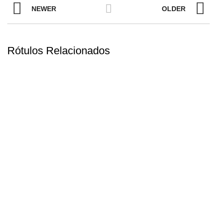
NEWER
OLDER
Rótulos Relacionados
DIONÍSIO
BARON ROCHEAU BORDEAUX
DIONÍSIO
MEMORIA DE LOS ANDES
DIONÍSIO