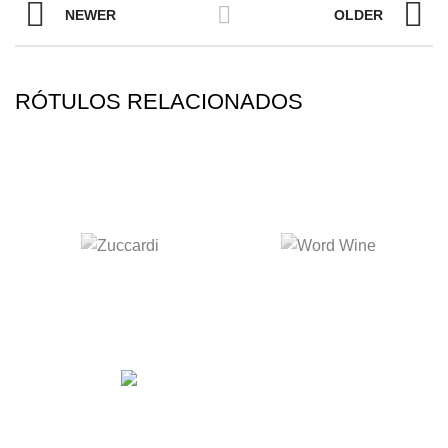
NEWER
OLDER
RÓTULOS RELACIONADOS
BARON ROCHEAU BORDEAUX
DIONÍSIO
A
HOUSE OF WINE
nasceu da vontade de fazer com