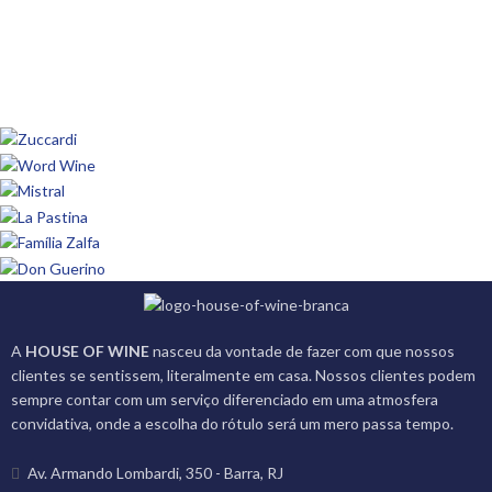
DIONÍSIO
AMEAL BICO AMARETO TINTO
A
HOUSE OF WINE
nasceu da vontade de fazer com que nossos
clientes se sentissem, literalmente em casa. Nossos clientes podem
sempre contar com um serviço diferenciado em uma atmosfera
convidativa, onde a escolha do rótulo será um mero passa tempo.
Av. Armando Lombardi, 350 - Barra, RJ