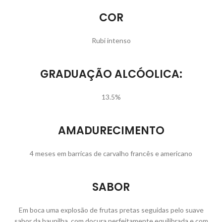
COR
Rubi intenso
GRADUAÇÃO ALCÓOLICA:​
13.5%
AMADURECIMENTO
4 meses em barricas de carvalho francês e americano
SABOR
Em boca uma explosão de frutas pretas seguidas pelo suave
sabor da baunilha, com doçura perfeitamente equilibrada e com