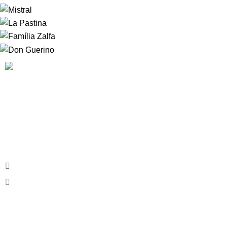
A
HOUSE OF WINE
nasceu da vontade de fazer com que
nossos clientes se sentissem, literalmente em casa. Nossos
clientes podem sempre contar com um serviço diferenciado
em uma atmosfera convidativa, onde a escolha do rótulo
será um mero passa tempo.
Av. Armando Lombardi, 350 - Barra, RJ
Phone:
(21) 97665.5176
CONHEÇA A HOUSE