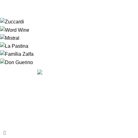
A
HOUSE OF WINE
nasceu da vontade de fazer com que
nossos clientes se sentissem, literalmente em casa. Nossos
clientes podem sempre contar com um serviço diferenciado
em uma atmosfera convidativa, onde a escolha do rótulo
será um mero passa tempo.
Av. Armando Lombardi, 350 - Barra, RJ