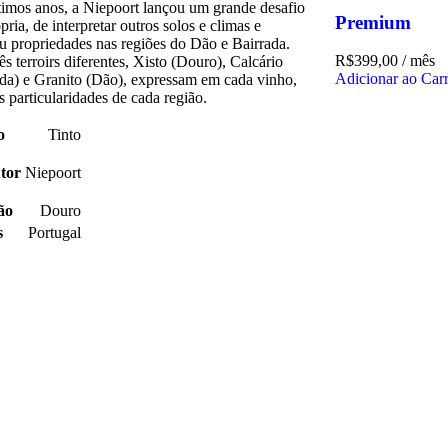
timos anos, a Niepoort lançou um grande desafio
Premium
ópria, de interpretar outros solos e climas e
iu propriedades nas regiões do Dão e Bairrada.
R$
399,00
/ mês
s terroirs diferentes, Xisto (Douro), Calcário
Adicionar ao Car
ada) e Granito (Dão), expressam em cada vinho,
s particularidades de cada região.
o
Tinto
tor
Niepoort
ão
Douro
s
Portugal