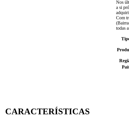
Nos úl
a si pr
adquir
Com trê
(Bairr
todas a
Tip
Produ
Regi
Paí
CARACTERÍSTICAS​