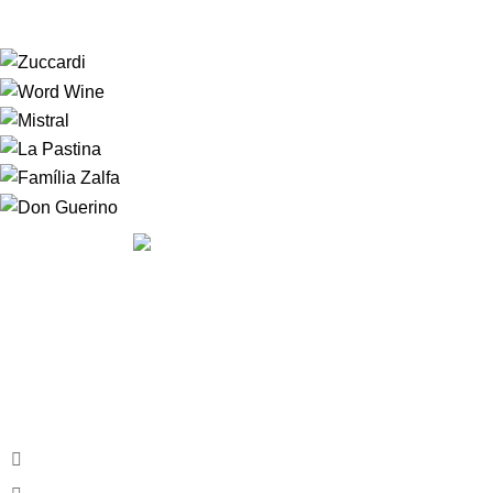
A
HOUSE OF WINE
nasceu da vontade de fazer com que
nossos clientes se sentissem, literalmente em casa. Nossos
clientes podem sempre contar com um serviço diferenciado
em uma atmosfera convidativa, onde a escolha do rótulo
será um mero passa tempo.
Av. Armando Lombardi, 350 - Barra, RJ