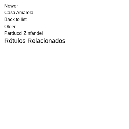
Newer
Casa Amarela
Back to list
Older
Parducci Zinfandel
Rótulos Relacionados
PREMIUM
CLARENDELLE BORDEAUX ROUGE “OSCAR”
PREMIUM
ESCUDO ROJO GRAN RESERVA BLEND