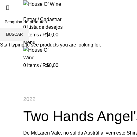
Entrar / Cadastrar
0
Lista de desejos
BUSCAR
0
items
/
R$
0,00
Menu
Start typing to see products you are looking for.
0
items
/
R$
0,00
Portfolio
2022
Two Hands Angel'
De McLaren Vale, no sul da Austrália, vem este Shir