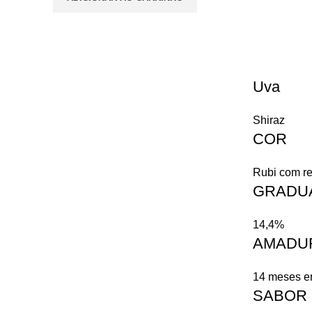
Uva
Shiraz
COR
Rubi com re
GRADUA
14,4%
AMADU
14 meses em
SABOR